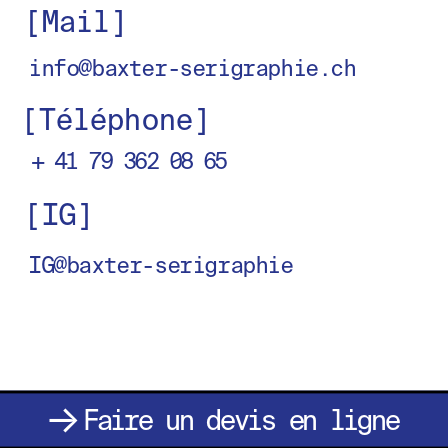
[Mail]
info@baxter-serigraphie.ch
[Téléphone]
+ 41 7
9 362 08 65
[IG]
IG@baxter-serigraphie
Faire un devis en ligne
↓